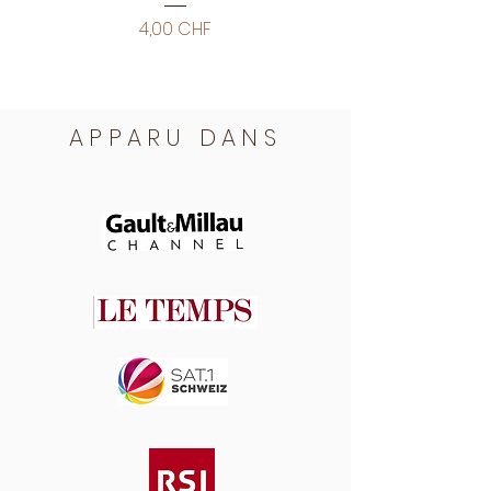
Prix
4,00 CHF
APPARU DANS