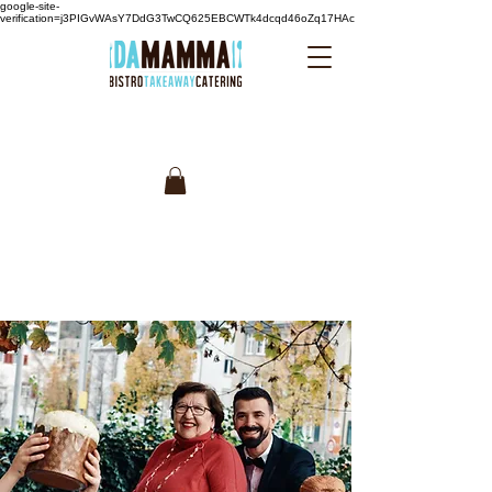
google-site-
verification=j3PIGvWAsY7DdG3TwCQ625EBCWTk4dcqd46oZq17HAc